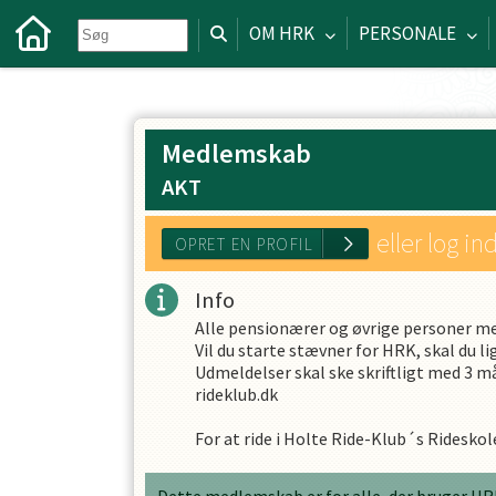
OM HRK
PERSONALE
Medlemskab
AKT
eller log in
Info
Alle pensionærer og øvrige personer m
OPRET EN PROFIL
Vil du starte stævner for HRK, skal du
Udmeldelser skal ske skriftligt med 3 må
rideklub.dk
For at ride i Holte Ride-Klub´s Ridesko