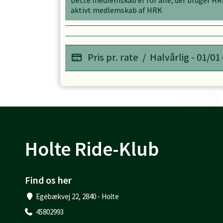
Dette medlemskab er for alle, der bruger HRK
aktivt medlemskab af HRK
Pris pr. rate
/
Halvårlig - 01/01
Holte Ride-Klub
Find os her
Egebækvej 22, 2840 - Holte
45802993