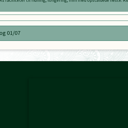
s faciliteter til ridning, longering, mm med opstaldede heste. Ri
 og 01/07