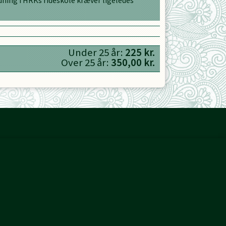
dning i HRKs rideskole kræver ligeledes
Under
25
år:
225
kr.
Over
25
år:
350,00
kr.