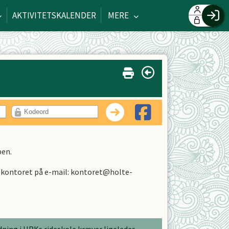
AKTIVITETSKALENDER
MERE
F
H
G
O
Log
ben.
il kontoret på
e-mail: kontoret@holte-