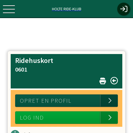
HOLTE RIDE-KLUB
Ridehuskort
0601
OPRET EN PROFIL
LOG IND